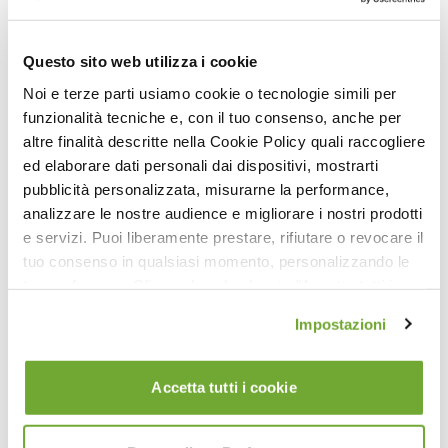
26:19
Tutorial con il Fitness Circle®
Questo sito web utilizza i cookie
Noi e terze parti usiamo cookie o tecnologie simili per
funzionalità tecniche e, con il tuo consenso, anche per
altre finalità descritte nella Cookie Policy quali raccogliere
ed elaborare dati personali dai dispositivi, mostrarti
pubblicità personalizzata, misurarne la performance,
analizzare le nostre audience e migliorare i nostri prodotti
e servizi. Puoi liberamente prestare, rifiutare o revocare il
tuo consenso in qualsiasi momento, personalizzando le
38:17
tue preferenze. Cliccando sul pulsante "Accetta tutti i
cookie" acconsenti all'uso di tali tecnologie per tutte le
Reformer con Fitness Circle Liv. 1
Impostazioni
finalità indicate. Cliccando sul pulsante "Accetta cookie
tecnici" acconsenti all'uso dei soli cookie tecnici.
Accetta tutti i cookie