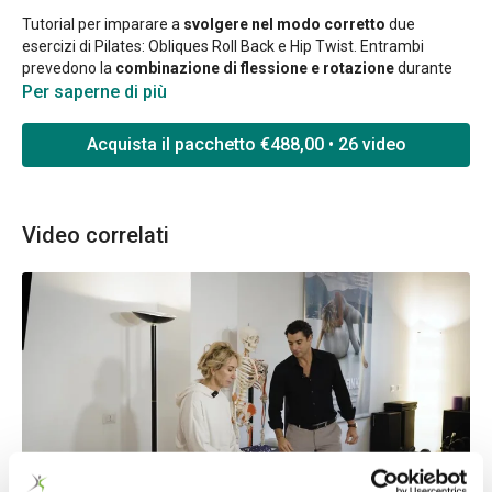
Tutorial per imparare a
svolgere nel modo corretto
due
esercizi di Pilates: Obliques Roll Back e Hip Twist. Entrambi
prevedono la
combinazione di flessione e rotazione
durante
l'esecuzione.
Per saperne di più
Obliques Roll Back e Hip Twist: che rischi comportano per chi ha
Acquista il pacchetto €488,00 • 26 video
una predisposizione ad avere protrusioni o ernie discali? Alcuni
esercizi possono non essere indicati per alcune tipologie di
clienti?
Video correlati