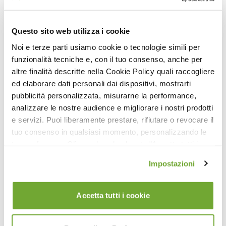
01:41:29
Corso BodyStrateg-ex® | Fisiologia dello stretching (parte 1)
Questo sito web utilizza i cookie
Noi e terze parti usiamo cookie o tecnologie simili per
funzionalità tecniche e, con il tuo consenso, anche per
altre finalità descritte nella Cookie Policy quali raccogliere
ed elaborare dati personali dai dispositivi, mostrarti
pubblicità personalizzata, misurarne la performance,
analizzare le nostre audience e migliorare i nostri prodotti
e servizi. Puoi liberamente prestare, rifiutare o revocare il
tuo consenso in qualsiasi momento, personalizzando le
11:37
tue preferenze. Cliccando sul pulsante "Accetta tutti i
cookie" acconsenti all'uso di tali tecnologie per tutte le
Swan Dive & Estensioni della Colonna Vertebrale (Tutorial)
Impostazioni
finalità indicate. Cliccando sul pulsante "Accetta cookie
tecnici" acconsenti all'uso dei soli cookie tecnici.
Accetta tutti i cookie