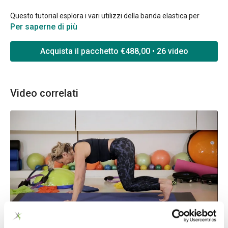
Questo tutorial esplora i vari utilizzi della banda elastica per
accompagnare gli esercizi standard di Pilates Matwork offrendo
Per saperne di più
delle regressioni e progressioni utili a chi si avvicina ai corsi di
formazione.
Acquista il pacchetto €488,00 • 26 video
Video correlati
19:17