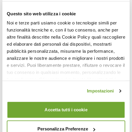
Matwork Express: Risveglio Mattutino
Questo sito web utilizza i cookie
Noi e terze parti usiamo cookie o tecnologie simili per
funzionalità tecniche e, con il tuo consenso, anche per
altre finalità descritte nella Cookie Policy quali raccogliere
ed elaborare dati personali dai dispositivi, mostrarti
pubblicità personalizzata, misurarne la performance,
analizzare le nostre audience e migliorare i nostri prodotti
e servizi. Puoi liberamente prestare, rifiutare o revocare il
tuo consenso in qualsiasi momento, personalizzando le
12:33
tue preferenze. Cliccando sul pulsante "Accetta tutti i
Esercizi di Retroversione del Bacino (Tutorial)
cookie" acconsenti all'uso di tali tecnologie per tutte le
Impostazioni
finalità indicate. Cliccando sul pulsante "Accetta cookie
tecnici" acconsenti all'uso dei soli cookie tecnici.
Accetta tutti i cookie
Personalizza Preferenze