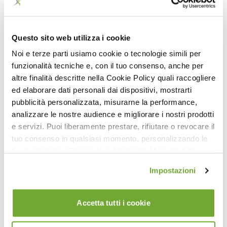
10:29
Reformer - Addominali e Braccia (Tutorial)
Questo sito web utilizza i cookie
Noi e terze parti usiamo cookie o tecnologie simili per
funzionalità tecniche e, con il tuo consenso, anche per
altre finalità descritte nella Cookie Policy quali raccogliere
ed elaborare dati personali dai dispositivi, mostrarti
pubblicità personalizzata, misurarne la performance,
analizzare le nostre audience e migliorare i nostri prodotti
e servizi. Puoi liberamente prestare, rifiutare o revocare il
tuo consenso in qualsiasi momento, personalizzando le
tue preferenze. Cliccando sul pulsante "Accetta tutti i
38:42
cookie" acconsenti all'uso di tali tecnologie per tutte le
Impostazioni
Pilates Stability Chair Liv. 2 AC
finalità indicate. Cliccando sul pulsante "Accetta cookie
tecnici" acconsenti all'uso dei soli cookie tecnici.
Accetta tutti i cookie