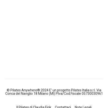
© Pilates Anywhere® 2024 E' un progetto Pilates Italia s.r.l. Via
Conca del Naviglio 18 Milano (MI) P.Iva/Cod.Fiscale 05730030961
Il Pilates di Claudia Fink
Contattaci
Note Legali