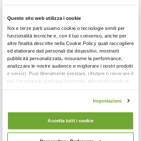
37:05
Addominali e Glutei Express sul Reformer
Questo sito web utilizza i cookie
Noi e terze parti usiamo cookie o tecnologie simili per
funzionalità tecniche e, con il tuo consenso, anche per
altre finalità descritte nella Cookie Policy quali raccogliere
ed elaborare dati personali dai dispositivi, mostrarti
pubblicità personalizzata, misurarne la performance,
analizzare le nostre audience e migliorare i nostri prodotti
e servizi. Puoi liberamente prestare, rifiutare o revocare il
tuo consenso in qualsiasi momento, personalizzando le
34:02
tue preferenze. Cliccando sul pulsante "Accetta tutti i
cookie" acconsenti all'uso di tali tecnologie per tutte le
Pilates con la Cadillac (Liv. 2)
Impostazioni
finalità indicate. Cliccando sul pulsante "Accetta cookie
tecnici" acconsenti all'uso dei soli cookie tecnici.
Accetta tutti i cookie