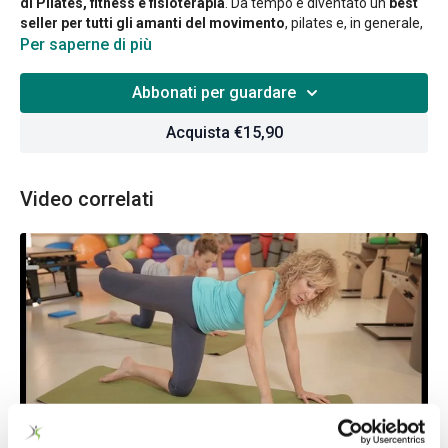
di Pilates, fitness e fisioterapia
. Da tempo è diventato un
best
seller per tutti gli amanti del movimento
, pilates e, in generale,
attività sportive.
Per saperne di più
Allenamento con un attrezzo instabile: il foam roller è utile per
Abbonati per guardare
aggiungere varietà al repertorio matwork Pilates.
Acquista €15,90
Video correlati
19:48