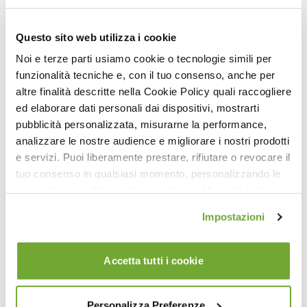
Pilates Allenamento Breve e Intenso
Questo sito web utilizza i cookie
Noi e terze parti usiamo cookie o tecnologie simili per
funzionalità tecniche e, con il tuo consenso, anche per
altre finalità descritte nella Cookie Policy quali raccogliere
ed elaborare dati personali dai dispositivi, mostrarti
pubblicità personalizzata, misurarne la performance,
analizzare le nostre audience e migliorare i nostri prodotti
e servizi. Puoi liberamente prestare, rifiutare o revocare il
tuo consenso in qualsiasi momento, personalizzando le
39:17
tue preferenze. Cliccando sul pulsante "Accetta tutti i
Pilates Matwork Level 2 con Mini Stability Ball
cookie" acconsenti all'uso di tali tecnologie per tutte le
Impostazioni
finalità indicate. Cliccando sul pulsante "Accetta cookie
tecnici" acconsenti all'uso dei soli cookie tecnici.
Accetta tutti i cookie
Personalizza Preferenze