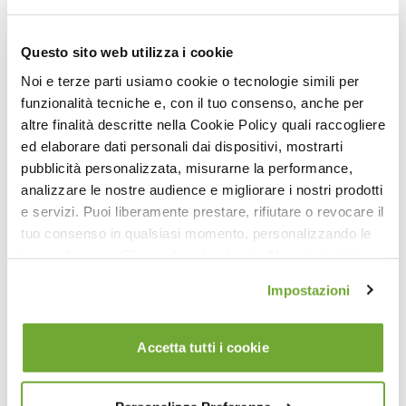
53:13
Pilates Matwork Livello 2 Intermedio
Questo sito web utilizza i cookie
Noi e terze parti usiamo cookie o tecnologie simili per
funzionalità tecniche e, con il tuo consenso, anche per
altre finalità descritte nella Cookie Policy quali raccogliere
ed elaborare dati personali dai dispositivi, mostrarti
pubblicità personalizzata, misurarne la performance,
analizzare le nostre audience e migliorare i nostri prodotti
e servizi. Puoi liberamente prestare, rifiutare o revocare il
tuo consenso in qualsiasi momento, personalizzando le
25:59
tue preferenze. Cliccando sul pulsante "Accetta tutti i
cookie" acconsenti all'uso di tali tecnologie per tutte le
Pilates Allenamento Serale
Impostazioni
finalità indicate. Cliccando sul pulsante "Accetta cookie
tecnici" acconsenti all'uso dei soli cookie tecnici.
Accetta tutti i cookie