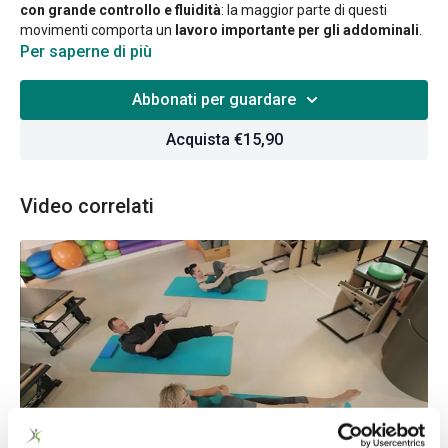
con grande controllo e fluidità
: la maggior parte di questi
movimenti comporta un
lavoro importante per gli addominali
.
Per saperne di più
Workout dedicato completamente agli addominali: questi
importantissimi muscoli sono fondamentali per il benessere
Abbonati per guardare
generale e la tonicità di tutto il corpo.
Acquista €15,90
Video correlati