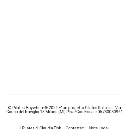
© Pilates Anywhere® 2024 E' un progetto Pilates Italia s.r.l. Via
Conca del Naviglio 18 Milano (MI) P.Iva/Cod.Fiscale 05730030961
Il Pilates di Claudia Fink
Contattaci
Note Legali