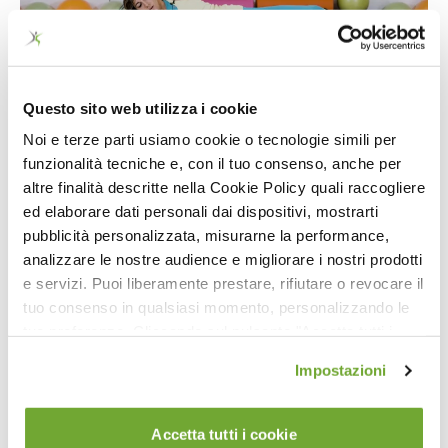
30:14
Questo sito web utilizza i cookie
Pilates con Hand Weights e Ankle Tubing
Noi e terze parti usiamo cookie o tecnologie simili per
funzionalità tecniche e, con il tuo consenso, anche per
altre finalità descritte nella Cookie Policy quali raccogliere
ed elaborare dati personali dai dispositivi, mostrarti
pubblicità personalizzata, misurarne la performance,
analizzare le nostre audience e migliorare i nostri prodotti
e servizi. Puoi liberamente prestare, rifiutare o revocare il
tuo consenso in qualsiasi momento, personalizzando le
tue preferenze. Cliccando sul pulsante "Accetta tutti i
cookie" acconsenti all'uso di tali tecnologie per tutte le
Impostazioni
16:40
finalità indicate. Cliccando sul pulsante "Accetta cookie
tecnici" acconsenti all'uso dei soli cookie tecnici.
Swimming e Push Ups (Tutorial)
Accetta tutti i cookie