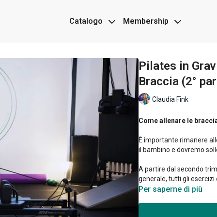
Catalogo
Membership
Pilates in Grav
Braccia (2° par
Claudia Fink
Come allenare le braccia
È importante rimanere al
il bambino e dovremo solle
A partire dal secondo trim
generale, tutti gli eserci
corpo, concentrandosi su 
Per saperne di più