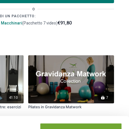
O
DI UN PACCHETTO:
€91,80
i Macchinari
(Pacchetto 7 video)
41:10
7
tre: esercizi
Pilates in Gravidanza Matwork