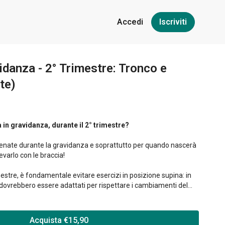
Accedi
Iscriviti
idanza - 2° Trimestre: Tronco e
te)
 in gravidanza, durante il 2° trimestre?
lenate durante la gravidanza e soprattutto per quando nascerà
varlo con le braccia!
estre, è fondamentale evitare esercizi in posizione supina: in
zi dovrebbero essere adattati per rispettare i cambiamenti del
movimenti che rafforzano le braccia e migliorano la postura.
Acquista €15,90