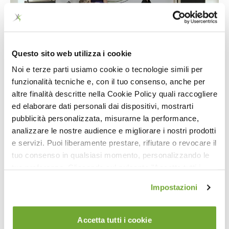
41:10
Questo sito web utilizza i cookie
Pilates in Gravidanza 2° e 3° Trimestre: esercizi con palla e bande
elastiche
Noi e terze parti usiamo cookie o tecnologie simili per
funzionalità tecniche e, con il tuo consenso, anche per
altre finalità descritte nella Cookie Policy quali raccogliere
ed elaborare dati personali dai dispositivi, mostrarti
pubblicità personalizzata, misurarne la performance,
analizzare le nostre audience e migliorare i nostri prodotti
e servizi. Puoi liberamente prestare, rifiutare o revocare il
tuo consenso in qualsiasi momento, personalizzando le
tue preferenze. Cliccando sul pulsante "Accetta tutti i
cookie" acconsenti all'uso di tali tecnologie per tutte le
Impostazioni
7
finalità indicate. Cliccando sul pulsante "Accetta cookie
tecnici" acconsenti all'uso dei soli cookie tecnici.
Pilates in Gravidanza sui Macchinari
Accetta tutti i cookie