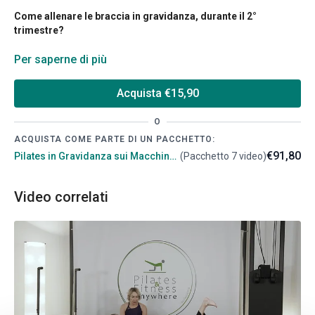
Come allenare le braccia in gravidanza, durante il 2°
trimestre?
È importante rimanere allenate durante la gravidanza e
Per saperne di più
soprattutto per quando nascerà il bambino e dovremo sollevarlo
con le braccia!
Acquista €15,90
A partire dal secondo trimestre, è fondamentale evitare esercizi
O
in posizione supina: in generale, tutti gli esercizi dovrebbero
ACQUISTA COME PARTE DI UN PACCHETTO:
essere adattati per rispettare i cambiamenti del corpo,
€91,80
Pilates in Gravidanza sui Macchinari
(Pacchetto 7 video)
concentrandosi su movimenti che rafforzano le braccia e
migliorano la postura.
Video correlati