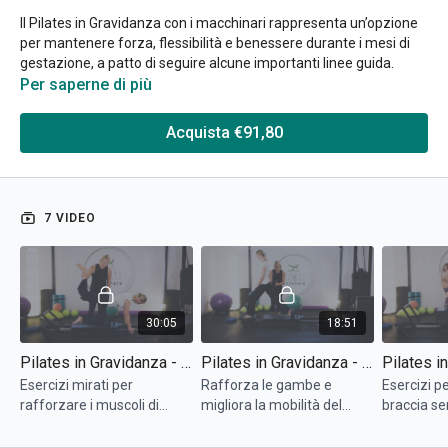
Il Pilates in Gravidanza con i macchinari rappresenta un’opzione
per mantenere forza, flessibilità e benessere durante i mesi di
gestazione, a patto di seguire alcune importanti linee guida.
L’uso del Reformer consente di supportare il corpo in modo
Per saperne di più
sicuro, riducendo la pressione sulle articolazioni e facilitando
movimenti controllati. L'allenamento con la Chair è un buon
Acquista €91,80
modo per evitare di stare supine troppo a lungo.
Come allenarsi in gravidanza, durante il 2° trimestre?
7 VIDEO
È importante però fare attenzione: dal secondo trimestre in poi
si sconsigliano le posizioni supine. Ciò a maggior ragione nel
terzo trimestre: bisogna evitarle perché il peso del feto che
cresce potrebbe comprimere la vena cava e potrebbe dare
fastidio.
30:05
18:51
In generale, tutti gli esercizi dovrebbero essere adattati per
Pilates in Gravidanza - 2° Trimestre: Gambe e Bacino (1° parte)
Pilates in Gravidanza - 2° Trimestre: Gambe e Bacino (2° parte)
rispettare i cambiamenti del corpo, concentrandosi su
movimenti che migliorano la postura.
Esercizi mirati per
Rafforza le gambe e
Esercizi pe
rafforzare i muscoli di
migliora la mobilità del
braccia se
gambe e bacino.
bacino.
corpo.