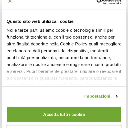
32:32
Matwork Core Crusher (EN)
Questo sito web utilizza i cookie
Noi e terze parti usiamo cookie o tecnologie simili per
funzionalità tecniche e, con il tuo consenso, anche per
altre finalità descritte nella Cookie Policy quali raccogliere
ed elaborare dati personali dai dispositivi, mostrarti
pubblicità personalizzata, misurarne la performance,
analizzare le nostre audience e migliorare i nostri prodotti
e servizi. Puoi liberamente prestare, rifiutare o revocare il
tuo consenso in qualsiasi momento, personalizzando le
tue preferenze. Cliccando sul pulsante "Accetta tutti i
22:22
cookie" acconsenti all'uso di tali tecnologie per tutte le
Impostazioni
Total body cardio with Mini Hand Weights (EN) (Liv. 3)
finalità indicate. Cliccando sul pulsante "Accetta cookie
tecnici" acconsenti all'uso dei soli cookie tecnici.
Accetta tutti i cookie