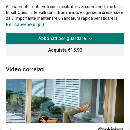
Allenamento a intervelli con piccoli attrezzi come medicine ball e
fitball. Questi intervalli sono di un minuto e ogni serie di esercizi è
da 3. Importante mantenere un'andatura rapida per sfidare la
resistenza cardiaca.
Per saperne di più
L'allenamento a intervalli ad
alta intensità
è eseguito in
tempi
Abbonati per guardare
brevi e rapidi
e serve a lavorare sui gruppi muscolari grandi e
piccoli con un timing specifico, energizzando tutto il corpo.
Acquista €15,90
Video correlati