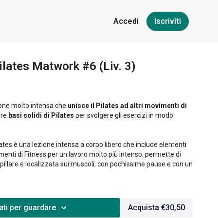
Accedi
Iscriviti
lates Matwork #6 (Liv. 3)
ione molto intensa che
unisce il Pilates ad altri movimenti di
ere
basi solidi di Pilates
per svolgere gli esercizi in modo
ates è una lezione intensa a corpo libero che include elementi
enti di Fitness per un lavoro molto più intenso: permette di
pillare e localizzata sui muscoli, con pochissime pause e con un
ti per guardare
Acquista €30,50