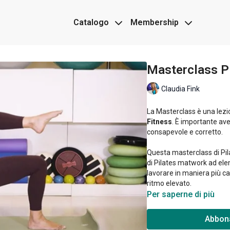
Catalogo
Membership
Masterclass Pi
Claudia Fink
La Masterclass è una lez
Fitness
. È importante av
consapevole e corretto.
Questa masterclass di Pil
di Pilates matwork ad elem
lavorare in maniera più ca
ritmo elevato.
Per saperne di più
Abbona