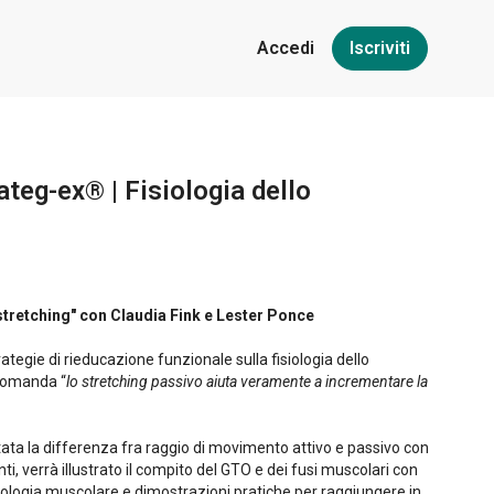
Accedi
Iscriviti
teg-ex® | Fisiologia dello
stretching" con Claudia Fink e Lester Ponce
ategie di rieducazione funzionale sulla fisiologia dello
 domanda “
lo stretching passivo aiuta veramente a incrementare la
tata la differenza fra raggio di movimento attivo e passivo con
ti, verrà illustrato il compito del GTO e dei fusi muscolari con
siologia muscolare e dimostrazioni pratiche per raggiungere in