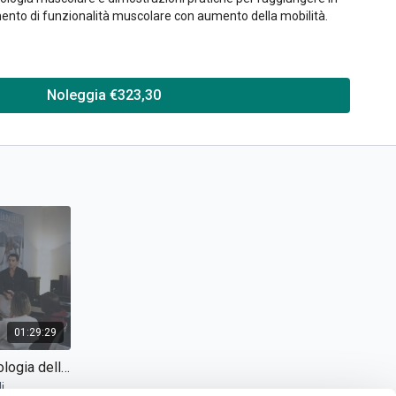
ento di funzionalità muscolare con aumento della mobilità.
so, puoi richiedere un attestato di partecipazione.
Noleggia €323,30
01:29:29
Corso BodyStrateg-ex® | Fisiologia dello stretching (parte 3)
i