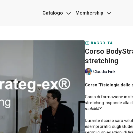
Catalogo
Membership
RACCOLTA
Corso BodyStra
stretching
Claudia Fink
Corso "Fisiologia dello 
Corso di formazione in str
stretching: risponde alla
mobilità?
”.
Durante il corso sarà valu
esempi pratici sugli studen
semplici spiegazioni di fi