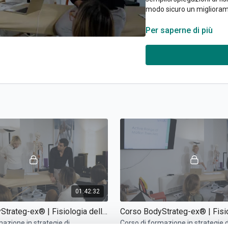
modo sicuro un miglioram
Al completamento del cor
Per saperne di più
01:42:32
Corso BodyStrateg-ex® | Fisiologia dello stretching (parte 2)
mazione in strategie di
Corso di formazione in strategie d