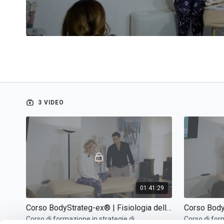
3 VIDEO
01:41:29
Corso BodyStrateg-ex® | Fisiologia dello stretching (parte 1)
Corso di formazione in strategie di
Corso di for