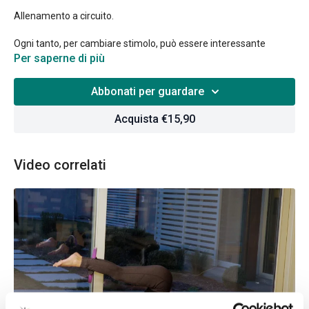
Allenamento a circuito.
Ogni tanto, per cambiare stimolo, può essere interessante
cambiare "stile" di allenamento e provare ad eseguire gli esercizi
Per saperne di più
a circuito inserendo anche qualche intervallo "cardio" per una
maggiore attivazione del nostro apparato cardiovascolare.
Abbonati per guardare
Acquista €15,90
Video correlati