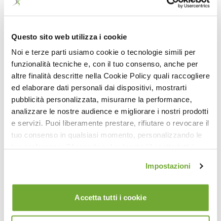
28:22
Fitness Circle® Fusion on the Mat (EN)
Questo sito web utilizza i cookie
Noi e terze parti usiamo cookie o tecnologie simili per
funzionalità tecniche e, con il tuo consenso, anche per
altre finalità descritte nella Cookie Policy quali raccogliere
ed elaborare dati personali dai dispositivi, mostrarti
pubblicità personalizzata, misurarne la performance,
analizzare le nostre audience e migliorare i nostri prodotti
e servizi. Puoi liberamente prestare, rifiutare o revocare il
tuo consenso in qualsiasi momento, personalizzando le
tue preferenze. Cliccando sul pulsante "Accetta tutti i
09:34
cookie" acconsenti all'uso di tali tecnologie per tutte le
Impostazioni
Super Abs: esercizi di livello 3 (A)
finalità indicate. Cliccando sul pulsante "Accetta cookie
tecnici" acconsenti all'uso dei soli cookie tecnici.
Accetta tutti i cookie