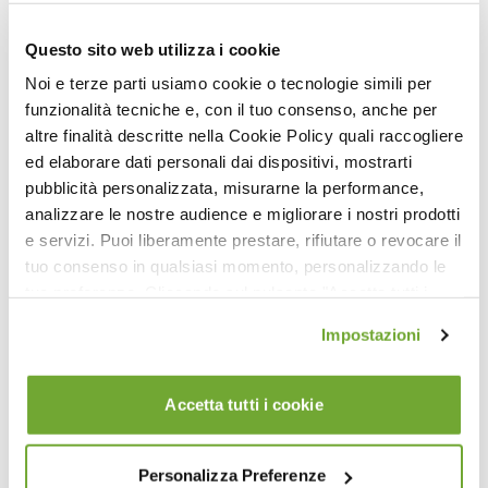
12:47
Questo sito web utilizza i cookie
Hundred: l'Esercizio dei 100 (Tutorial)
Noi e terze parti usiamo cookie o tecnologie simili per
funzionalità tecniche e, con il tuo consenso, anche per
altre finalità descritte nella Cookie Policy quali raccogliere
ed elaborare dati personali dai dispositivi, mostrarti
pubblicità personalizzata, misurarne la performance,
analizzare le nostre audience e migliorare i nostri prodotti
e servizi. Puoi liberamente prestare, rifiutare o revocare il
tuo consenso in qualsiasi momento, personalizzando le
tue preferenze. Cliccando sul pulsante "Accetta tutti i
cookie" acconsenti all'uso di tali tecnologie per tutte le
Impostazioni
finalità indicate. Cliccando sul pulsante "Accetta cookie
5
tecnici" acconsenti all'uso dei soli cookie tecnici.
Pilates per la Sclerosi Multipla™
Accetta tutti i cookie
Personalizza Preferenze