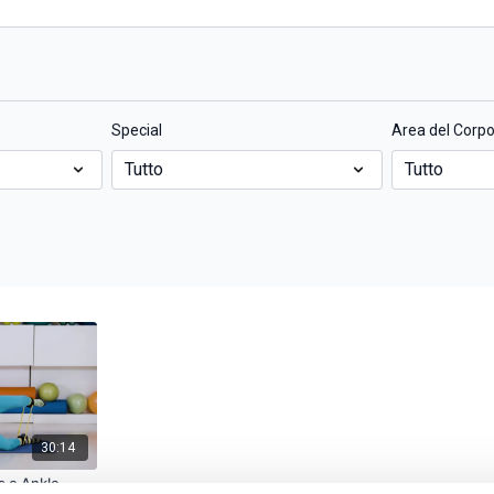
Special
Area del Corp
30:14
s e Ankle