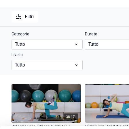
Filtri
Categoria
Durata
Livello
38:17
Reformer con Fitness Circle Liv. 1
Pilates con Hand Weight