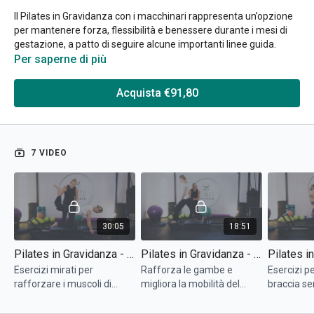
Il Pilates in Gravidanza con i macchinari rappresenta un’opzione
per mantenere forza, flessibilità e benessere durante i mesi di
gestazione, a patto di seguire alcune importanti linee guida.
L’uso del Reformer consente di supportare il corpo in modo
Per saperne di più
sicuro, riducendo la pressione sulle articolazioni e facilitando
movimenti controllati. L'allenamento con la Chair è un buon
Acquista €91,80
modo per evitare di stare supine troppo a lungo.
Come allenarsi in gravidanza, durante il 2° trimestre?
7 VIDEO
È importante però fare attenzione: dal secondo trimestre in poi
si sconsigliano le posizioni supine. Ciò a maggior ragione nel
terzo trimestre: bisogna evitarle perché il peso del feto che
cresce potrebbe comprimere la vena cava e potrebbe dare
fastidio.
30:05
18:51
In generale, tutti gli esercizi dovrebbero essere adattati per
Pilates in Gravidanza - 2° Trimestre: Gambe e Bacino (1° parte)
Pilates in Gravidanza - 2° Trimestre: Gambe e Bacino (2° parte)
rispettare i cambiamenti del corpo, concentrandosi su
movimenti che migliorano la postura.
Esercizi mirati per
Rafforza le gambe e
Esercizi pe
rafforzare i muscoli di
migliora la mobilità del
braccia se
gambe e bacino.
bacino.
corpo.