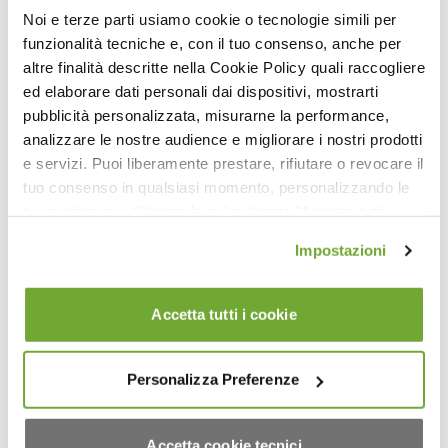
Noi e terze parti usiamo cookie o tecnologie simili per
funzionalità tecniche e, con il tuo consenso, anche per
altre finalità descritte nella Cookie Policy quali raccogliere
ed elaborare dati personali dai dispositivi, mostrarti
pubblicità personalizzata, misurarne la performance,
analizzare le nostre audience e migliorare i nostri prodotti
e servizi. Puoi liberamente prestare, rifiutare o revocare il
tuo consenso in qualsiasi momento, personalizzando le
tue preferenze. Cliccando sul pulsante "Accetta tutti i
cookie" acconsenti all'uso di tali tecnologie per tutte le
17:04
Impostazioni
finalità indicate. Cliccando sul pulsante "Accetta cookie
Allenamento per Addominali (2)
tecnici" acconsenti all'uso dei soli cookie tecnici.
Accetta tutti i cookie
Personalizza Preferenze
Accetta cookie tecnici